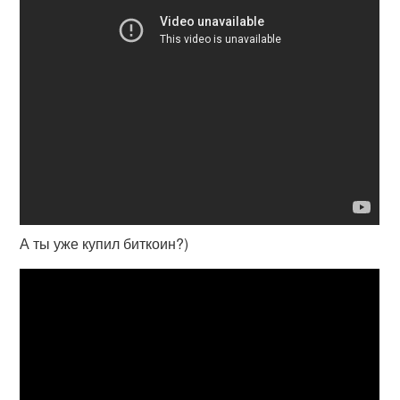
А ты уже купил биткоин?)