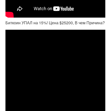
Биткоин УПАЛ на 15%! Цена $25200, В чем Причина?