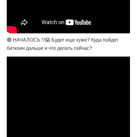
🔴 НАЧАЛОСЬ ⁉️😱 Будет еще хуже? Куда пойдет
биткоин дальше и что делать сейчас?