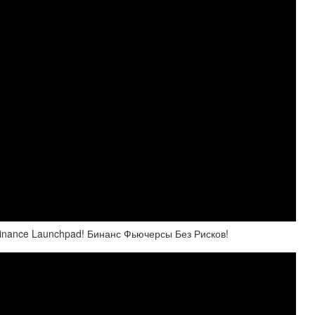
inance Launchpad! Бинанс Фьючерсы Без Рисков!