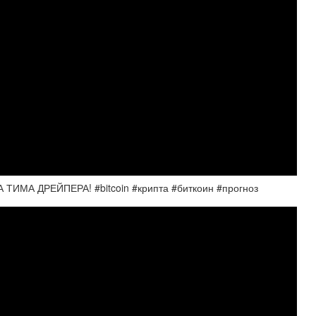
ИМА ДРЕЙПЕРА! #bitcoin #крипта #биткоин #прогноз