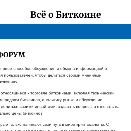
Всё о Биткоине
ФОРУМ
улярных способов обсуждения и обмена информацией о
я пользователей, чтобы делиться своими мнениями,
иткоинах.
относящиеся к торговле биткоинами, включая технический
и/продажи биткоинов, аналитику рынка и обсуждение
делиться своими инсайтами, задавать вопросы и отвечать на
ельно цены биткоинов.
орые только начинают свой путь в мире криптовалюты. С
ами, они могут получить ценные советы и руководства по