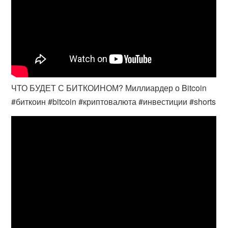
ЧТО БУДЕТ С БИТКОИНОМ? Миллиардер о Bitcoin
#биткоин #bitcoin #криптовалюта #инвестиции #shorts