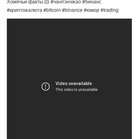
Хомячьи факты 🐹 #чанпэнчжао #бинанс
#криптовалюта #bitcoin #binance #юмор #trading