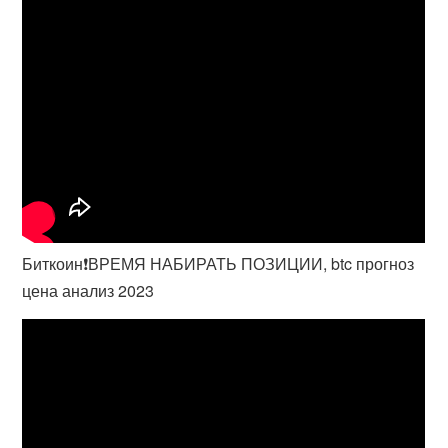
Биткоин❗️ВРЕМЯ НАБИРАТЬ ПОЗИЦИИ, btc прогноз
цена анализ 2023