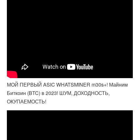
МОЙ ПЕРВЫЙ ASIC WHATSMINER m30s+! Майним
Биткоин (BTC) в 2023! ШУМ, ДОХОДНОСТЬ,
ОКУПАЕМОСТЬ!