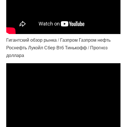
Гигантский обзор рынка / Газпром Газпром нефть
Роснефть Лукойл Сбер Втб Тинькофф / Прогноз
доллара