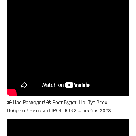
🤩 Нас Разводят! 🤩 Рост Будет! Но! Тут Всех
Побреют! Биткоин ПРОГНОЗ 3-4 ноября 2023