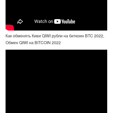
Как обменять Киви QIWI рубли на биткоин BTC 2022,
Обмен QIWI на BITCOIN 2022