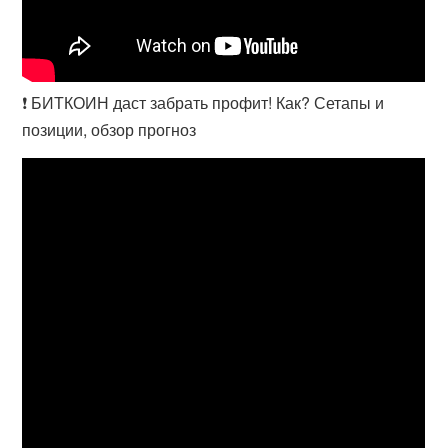
❗️ БИТКОИН даст забрать профит! Как? Сетапы и
позиции, обзор прогноз