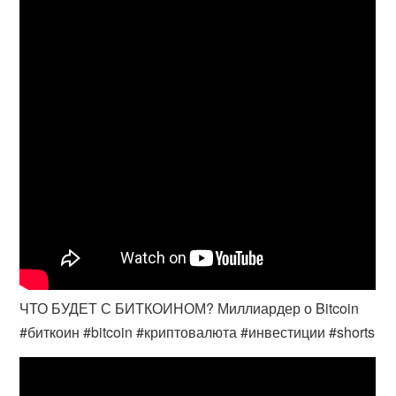
ЧТО БУДЕТ С БИТКОИНОМ? Миллиардер о Bitcoin
#биткоин #bitcoin #криптовалюта #инвестиции #shorts