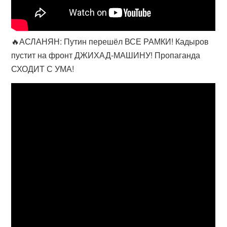
🔥АСЛАНЯН: Путин перешёл ВСЕ РАМКИ! Кадыров
пустит на фронт ДЖИХАД-МАШИНУ! Пропаганда
СХОДИТ С УМА!