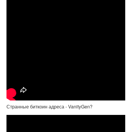
Странные биткоин адреса - VanityGen?