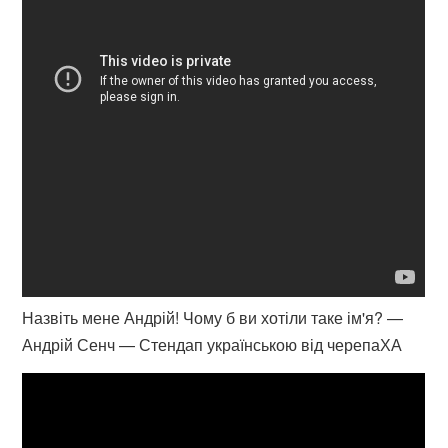
Назвіть мене Андрій! Чому б ви хотіли таке ім'я? —
Андрій Сенч — Стендап українською від черепаХА