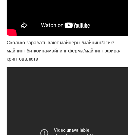
Сколько зарабатывают майнеры /майнинг/асик/
майнинг биткоина/майнинг ферма/майнинг эфира/
криптовалюта