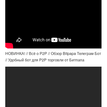
НОВИНКА! // Всё о P2P // Обзор Bitpapa Телеграм Бот
// Удобный бот для P2P торговли от Битпапа