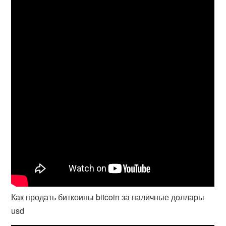
Как продать биткоины bitcoin за наличные доллары
usd