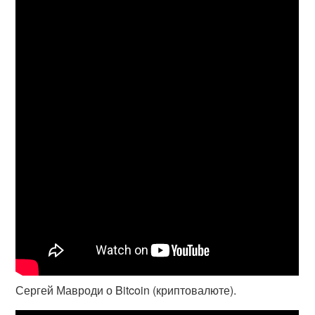
Сергей Мавроди о Bitcoin (криптовалюте).