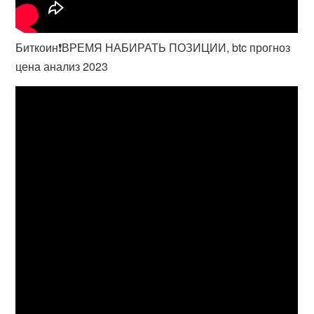
Биткоин❗️ВРЕМЯ НАБИРАТЬ ПОЗИЦИИ, btc прогноз
цена анализ 2023