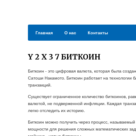
Главная
О нас
Контакты
Y 2 X 3 7 БИТКОИН
Биткоин - это цифровая валюта, которая была созда
Сатоши Накамото. Биткоин работает на технологии б
транзакций.
Существует ограниченное количество биткоинов, рав
валютой, не подверженной инфляции. Каждая транзак
легко отследить их историю.
Биткоин можно получить через процесс, называемы
мощности для решения сложных математических зада
майнинг - новые биткоины.