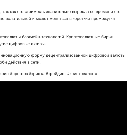
 так как его стоимость значительно выросла со времени его
йне волатильной и может меняться в короткие промежутки
иптовалют и блокчейн-технологий. Криптовалютные биржи
угие цифровые активы.
и инновационную форму децентрализованной цифровой валюты
би действия в сети.
коин #прогноз #крипта #трейдинг #криптовалюта