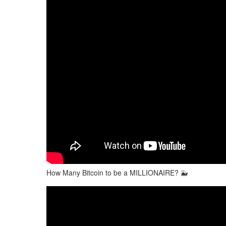
How Many Bitcoin to be a MILLIONAIRE? 🐳