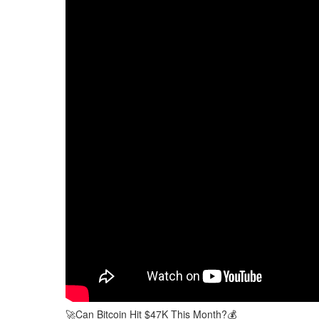
🚀Can Bitcoin Hit $47K This Month?💰