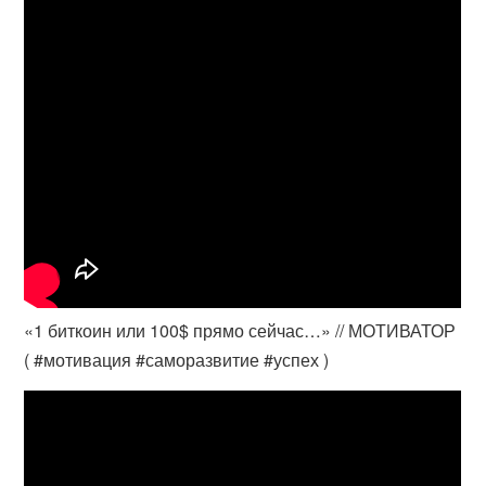
«1 биткоин или 100$ прямо сейчас…» // МОТИВАТОР
( #мотивация #саморазвитие #успех )