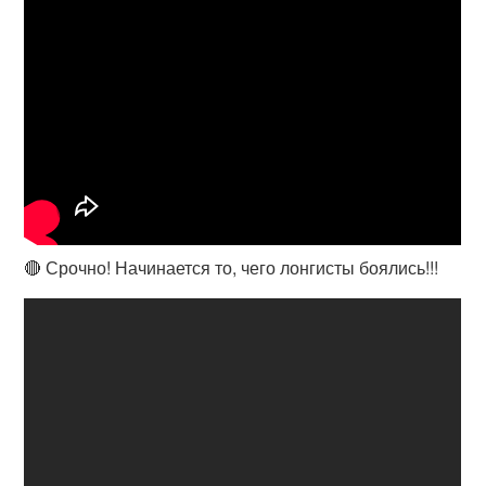
🔴 Срочно! Начинается то, чего лонгисты боялись!!!