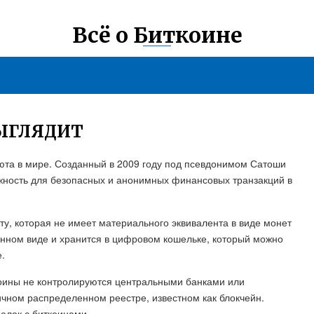
Всё о Биткоине
ЫГЛЯДИТ
люта в мире. Созданный в 2009 году под псевдонимом Сатоши
жность для безопасных и анонимных финансовых транзакций в
у, которая не имеет материального эквивалента в виде монет
онном виде и хранится в цифровом кошельке, который можно
.
коины не контролируются центральными банками или
ичном распределенном реестре, известном как блокчейн.
елок с биткоинами.