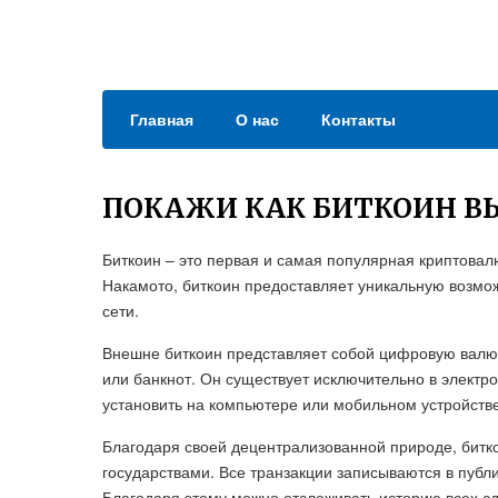
Главная
О нас
Контакты
ПОКАЖИ КАК БИТКОИН В
Биткоин – это первая и самая популярная криптова
Накамото, биткоин предоставляет уникальную возмо
сети.
Внешне биткоин представляет собой цифровую валют
или банкнот. Он существует исключительно в электр
установить на компьютере или мобильном устройстве
Благодаря своей децентрализованной природе, бит
государствами. Все транзакции записываются в публ
Благодаря этому можно отслеживать историю всех сд