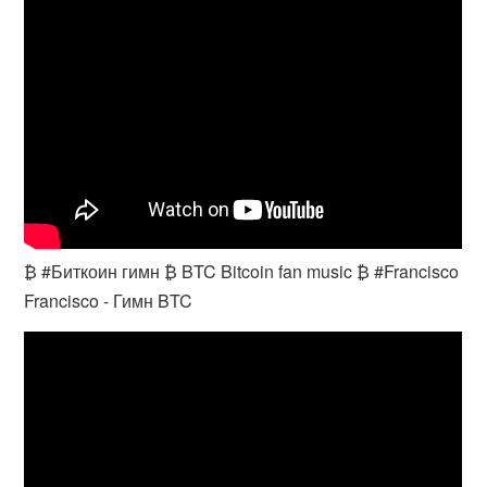
₿ #Биткоин гимн ₿ BTC Bitcoin fan music ₿ #Francisco
Francisco - Гимн BTC