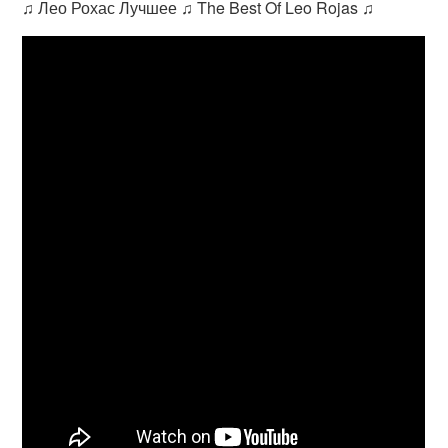
♫ Лео Рохас Лучшее ♫ The Best Of Leo Rojas ♫