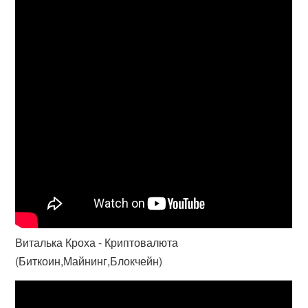
Виталька Кроха - Криптовалюта
(Биткоин,Майнинг,Блокчейн)