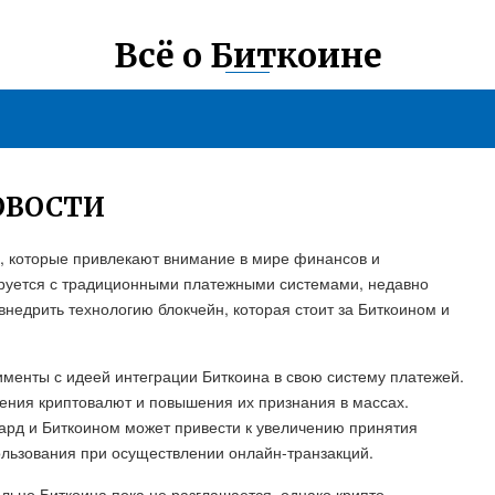
Всё о Биткоине
ОВОСТИ
а, которые привлекают внимание в мире финансов и
ируется с традиционными платежными системами, недавно
внедрить технологию блокчейн, которая стоит за Биткоином и
менты с идеей интеграции Биткоина в свою систему платежей.
ения криптовалют и повышения их признания в массах.
кард и Биткоином может привести к увеличению принятия
льзования при осуществлении онлайн-транзакций.
ьно Биткоина пока не разглашается, однако крипто-