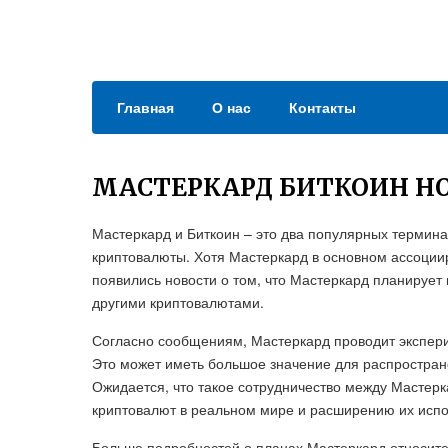
Главная
О нас
Контакты
МАСТЕРКАРД БИТКОИН Н
Мастеркард и Биткоин – это два популярных термин
криптовалюты. Хотя Мастеркард в основном ассоци
появились новости о том, что Мастеркард планирует 
другими криптовалютами.
Согласно сообщениям, Мастеркард проводит экспери
Это может иметь большое значение для распростран
Ожидается, что такое сотрудничество между Мастер
криптовалют в реальном мире и расширению их испо
Больше подробностей о планах Мастеркард относител