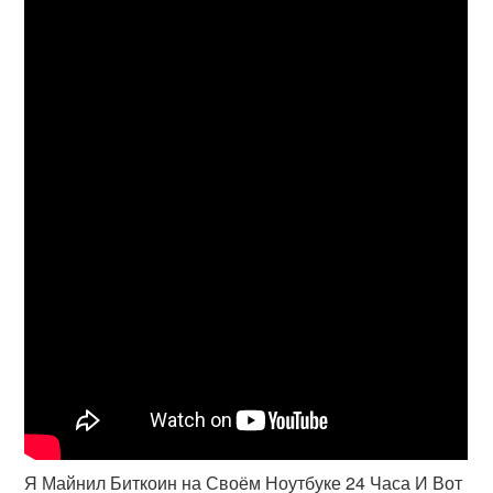
Я Майнил Биткоин на Своём Ноутбуке 24 Часа И Вот