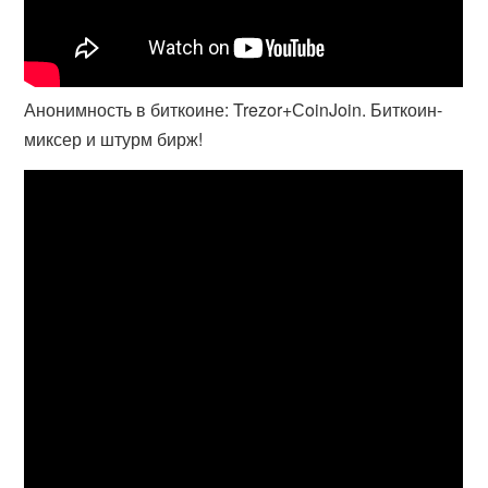
Анонимность в биткоине: Trezor+СoinJoin. Биткоин-
миксер и штурм бирж!