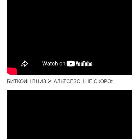
БИТКОИН ВНИЗ 🚨 АЛЬТСЕЗОН НЕ СКОРО❗️