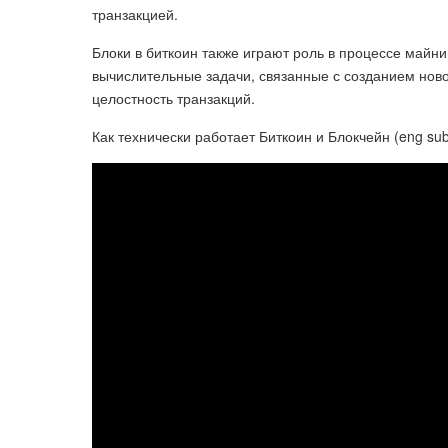
транзакцией.
Блоки в биткоин также играют роль в процессе майн
вычислительные задачи, связанные с созданием ново
целостность транзакций.
Как технически работает Биткоин и Блокчейн (eng su