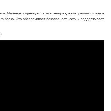
инга. Майнеры соревнуются за вознаграждение, решая сложные
го блока. Это обеспечивает безопасность сети и поддерживает
b)