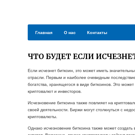
Главная
О нас
Контакты
ЧТО БУДЕТ ЕСЛИ ИСЧЕЗНЕ
Если исчезнет биткоин, это может иметь значительн
отрасли. Первым и наиболее очевидным последствие
богатства, хранящегося в виде биткоинов. Это може
криптовалют и инвесторов.
Исчезновение биткоина также повлияет на криптова
своей деятельности. Биржи могут столкнуться с нед
криптовалюты.
Однако исчезновение биткоина также может создать
активов. Возможно, другие криптовалюты займут вак