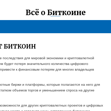
Всё о Биткоине
Т БИТКОИН
ые последствия для мировой экономики и криптовалютной
м будет потеря значительного количества цифрового
т привести к финансовым потерям для многих владельцев
лютные биржи и платформы, которые полагаются на него для
остатком объемов торгов и уменьшением спроса на другие
 возможности для других криптовалютных проектов и цифровых
антное место и заполнят нишу, оставленную биткоином.