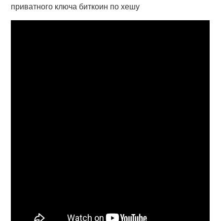
приватного ключа биткоин по хешу