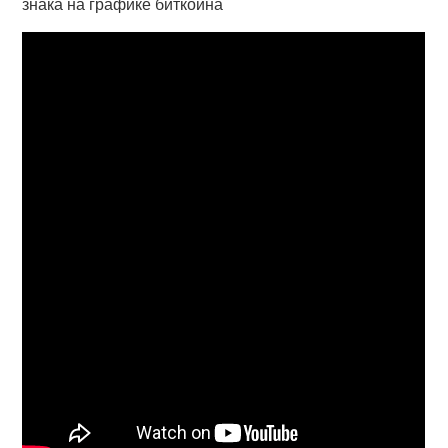
знака на графике биткоина