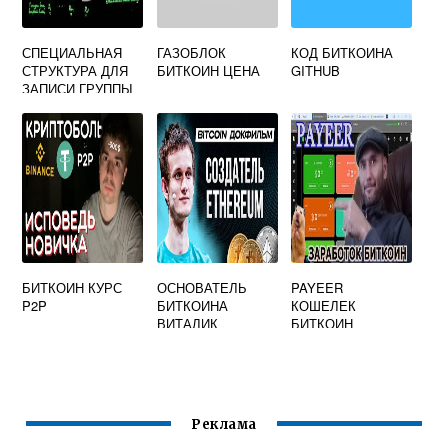
СПЕЦИАЛЬНАЯ
ГАЗОБЛОК
КОД БИТКОИНА
СТРУКТУРА ДЛЯ
БИТКОИН ЦЕНА
GITHUB
ЗАПИСИ ГРУППЫ
ТРАНЗАКЦИЙ В
СИСТЕМЕ
БИТКОЙН И
АНАЛОГИЧНЫХ
ЕЙ
БИТКОИН КУРС
ОСНОВАТЕЛЬ
PAYEER
P2P
БИТКОИНА
КОШЕЛЕК
ВИТАЛИК
БИТКОИН
Реклама