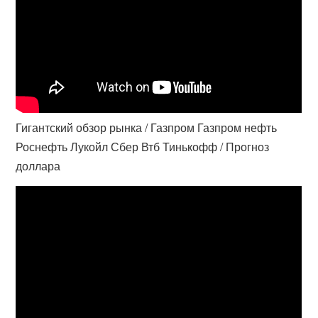
Гигантский обзор рынка / Газпром Газпром нефть
Роснефть Лукойл Сбер Втб Тинькофф / Прогноз
доллара