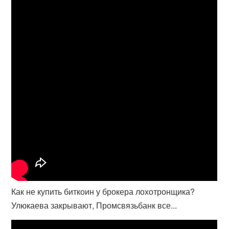
Как не купить биткоин у брокера лохотронщика?
Улюкаева закрывают, Промсвязьбанк все...