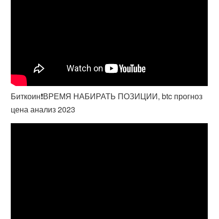
Биткоин❗️ВРЕМЯ НАБИРАТЬ ПОЗИЦИИ, btc прогноз
цена анализ 2023