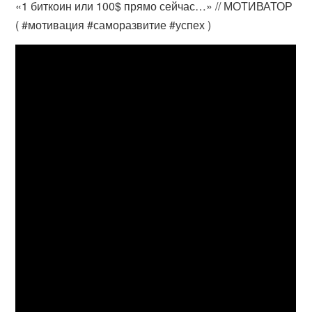
«1 биткоин или 100$ прямо сейчас…» // МОТИВАТОР
( #мотивация #саморазвитие #успех )